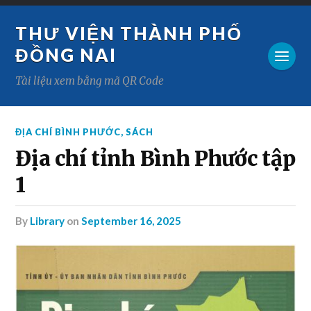
THƯ VIỆN THÀNH PHỐ
ĐỒNG NAI
Tài liệu xem bằng mã QR Code
ĐỊA CHÍ BÌNH PHƯỚC
,
SÁCH
Địa chí tỉnh Bình Phước tập
1
by
Library
on
September 16, 2025