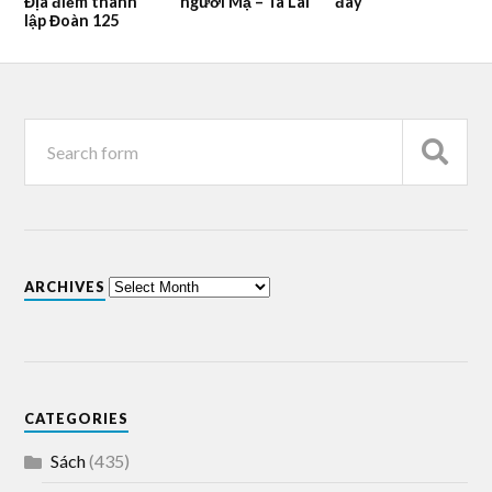
Địa điểm thành
người Mạ – Tà Lài
đây
lập Đoàn 125
ARCHIVES
CATEGORIES
Sách
(435)