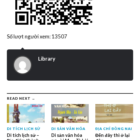
Số lượt người xem: 13507
Library
READ NEXT →
DI TÍCH LỊCH SỬ
DI SẢN VĂN HÓA
ĐỊA CHÍ ĐỒNG NAI
Di tích lịch sử –
Di sản văn hóa
Đến đây thì ở lại