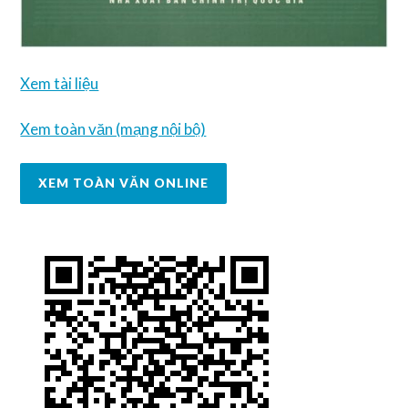
Xem tài liệu
Xem toàn văn (mạng nội bộ)
XEM TOÀN VĂN ONLINE