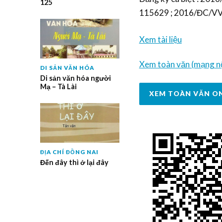
125
115629 ; 2016/ĐC/VV
Xem tài liệu
Xem toàn văn (mạng nộ
DI SẢN VĂN HÓA
Di sản văn hóa người
Mạ – Tà Lài
XEM TOÀN VĂN O
ĐỊA CHÍ ĐỒNG NAI
Đến đây thì ở lại đây