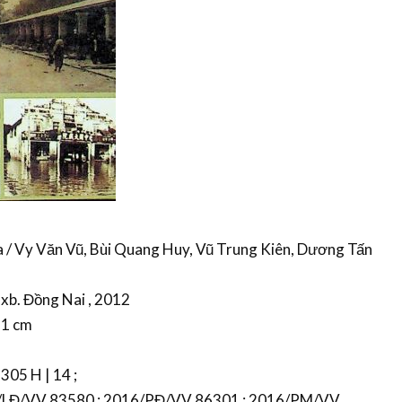
 / Vy Văn Vũ, Bùi Quang Huy, Vũ Trung Kiên, Dương Tấn
Nxb. Đồng Nai , 2012
 21 cm
 305 H | 14 ;
16/LĐ/VV 83580 ; 2016/PĐ/VV 86301 ; 2016/PM/VV