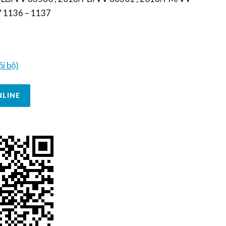
 1136 – 1137
i bộ)
NLINE