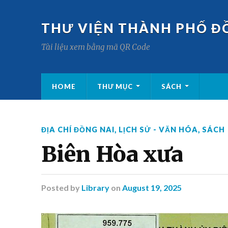
THƯ VIỆN THÀNH PHỐ Đ
Tài liệu xem bằng mã QR Code
HOME
THƯ MỤC
SÁCH
ĐỊA CHÍ ĐỒNG NAI
,
LỊCH SỬ - VĂN HÓA
,
SÁCH
Biên Hòa xưa
Posted
by
Library
on
August 19, 2025