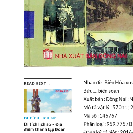
Nhan đề : Biên Hòa xưa
READ NEXT →
Bửu,… biên soạn
Xuất bản : Đồng Nai : 
Mô tả vật lý : 570 tr. ;
Mã số : 146767
DI TÍCH LỊCH SỬ
Phân loại : 959.775 / B
Di tích lịch sử – Địa
điểm thành lập Đoàn
Đăng ký cá biệt : 20