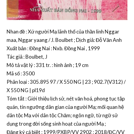
Nhan đề : Xứ người Mạ lãnh thổ của thần linh Nggar
maa, Nggar yaang / J. Boulbet ; Dịch giả: Đỗ Văn Anh
Xuất bản : Đồng Nai : Nxb. Đồng Nai , 1999
Tác giả : Boulbet, J
Mô tả vật lý : 331 tr. : hình ảnh ; 19 cm
Mã số : 3500
Phân loại : 305.895 97 / X 550 NG | 23 ; 902.7(V312) /
X 550 NG | pl19d
Tóm tắt : Giới thiệu lịch sử, nét văn hoá, phong tục tập
quán, tín ngưỡng dân gian của người Mạ; mối quan hệ
dân tộc Mạ với dân tộc Chăm; ngôn ngữ, từ ngữ sử
dụng trong đời sống sinh hoạt của người Mạ ;
Đăng ký cá biệt : 1999/PXBP/VV 2902 ; 2018/ĐC/VV