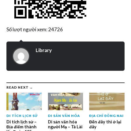
Số lượt người xem: 24726
Library
READ NEXT →
DI TÍCH LỊCH SỬ
DI SẢN VĂN HÓA
ĐỊA CHÍ ĐỒNG NAI
Di tích lịch sử –
Di sản văn hóa
Đến đây thì ở lại
Địa điểm thành
người Mạ – Tà Lài
đây