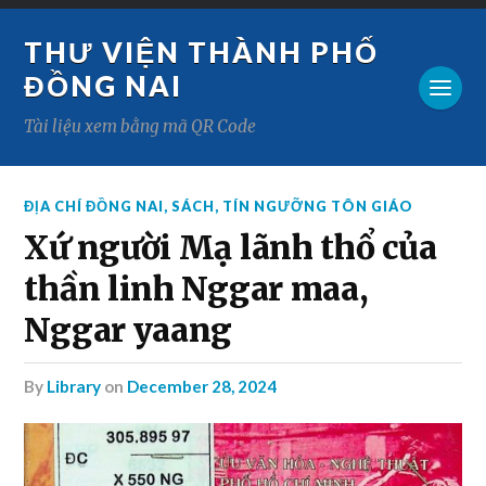
THƯ VIỆN THÀNH PHỐ
ĐỒNG NAI
Tài liệu xem bằng mã QR Code
ĐỊA CHÍ ĐỒNG NAI
,
SÁCH
,
TÍN NGƯỠNG TÔN GIÁO
Xứ người Mạ lãnh thổ của
thần linh Nggar maa,
Nggar yaang
by
Library
on
December 28, 2024