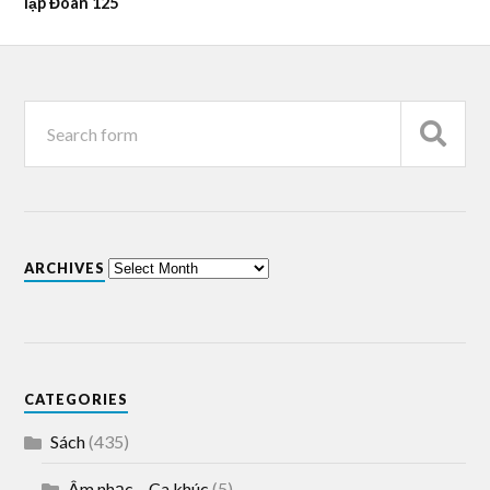
lập Đoàn 125
ARCHIVES
CATEGORIES
Sách
(435)
Âm nhạc – Ca khúc
(5)