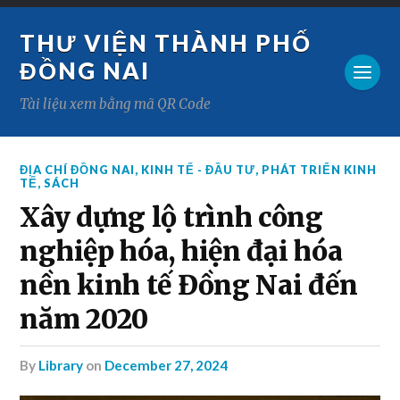
THƯ VIỆN THÀNH PHỐ
ĐỒNG NAI
Tài liệu xem bằng mã QR Code
ĐỊA CHÍ ĐỒNG NAI
,
KINH TẾ - ĐẦU TƯ
,
PHÁT TRIỂN KINH
TẾ
,
SÁCH
Xây dựng lộ trình công
nghiệp hóa, hiện đại hóa
nền kinh tế Đồng Nai đến
năm 2020
by
Library
on
December 27, 2024