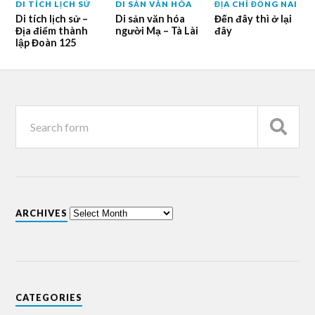
DI TÍCH LỊCH SỬ
DI SẢN VĂN HÓA
ĐỊA CHÍ ĐỒNG NAI
Di tích lịch sử –
Di sản văn hóa
Đến đây thì ở lại
Địa điểm thành
người Mạ – Tà Lài
đây
lập Đoàn 125
ARCHIVES
CATEGORIES