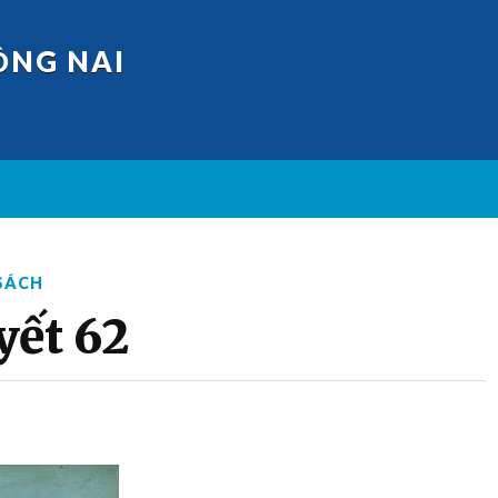
ỒNG NAI
SÁCH
yết 62