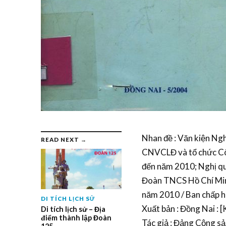
Nhan đề : Văn kiện Nghi
READ NEXT →
CNVCLĐ và tổ chức Công
đến năm 2010; Nghị qu
Đoàn TNCS Hồ Chí Minh 
năm 2010 / Ban chấp hà
DI TÍCH LỊCH SỬ
Xuất bản : Đồng Nai : 
Di tích lịch sử – Địa
điểm thành lập Đoàn
Tác giả : Đảng Cộng sa