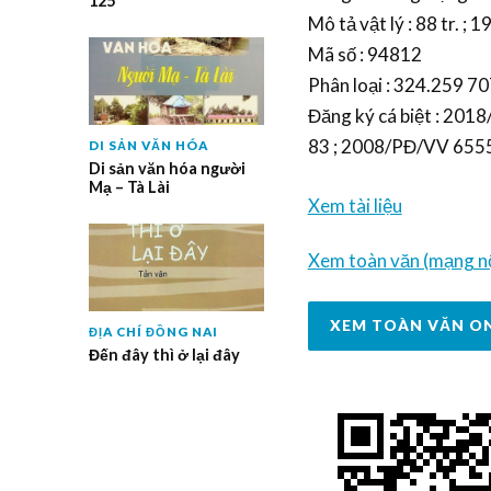
125
Mô tả vật lý : 88 tr. ; 
Mã số : 94812
Phân loại : 324.259 707
Đăng ký cá biệt : 20
83 ; 2008/PĐ/VV 655
DI SẢN VĂN HÓA
Di sản văn hóa người
Mạ – Tà Lài
Xem tài liệu
Xem toàn văn (mạng nộ
XEM TOÀN VĂN O
ĐỊA CHÍ ĐỒNG NAI
Đến đây thì ở lại đây