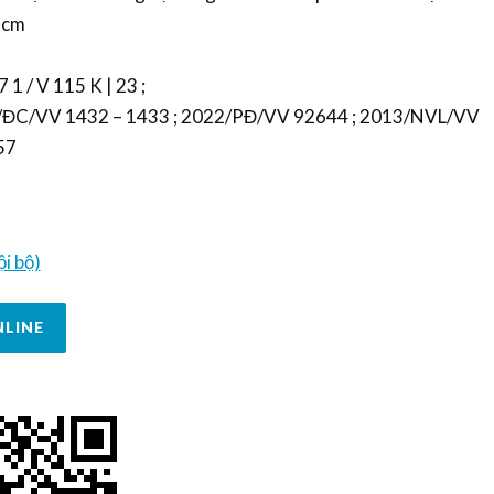
19cm
 1 / V 115 K | 23 ;
18/ĐC/VV 1432 – 1433 ; 2022/PĐ/VV 92644 ; 2013/NVL/VV
57
i bộ)
NLINE