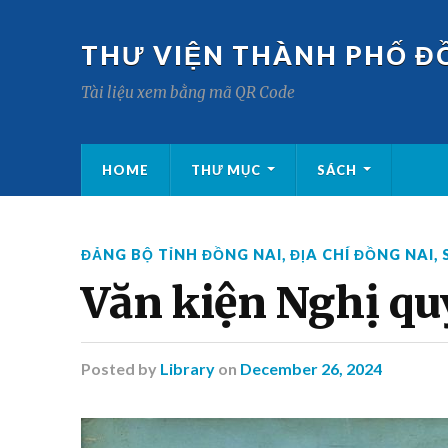
THƯ VIỆN THÀNH PHỐ Đ
Tài liệu xem bằng mã QR Code
HOME
THƯ MỤC
SÁCH
ĐẢNG BỘ TỈNH ĐỒNG NAI
,
ĐỊA CHÍ ĐỒNG NAI
,
Văn kiện Nghị qu
Posted
by
Library
on
December 26, 2024