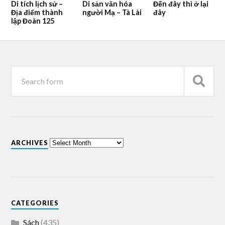
Di tích lịch sử –
Di sản văn hóa
Đến đây thì ở lại
Địa điểm thành
người Mạ – Tà Lài
đây
lập Đoàn 125
ARCHIVES
CATEGORIES
Sách
(435)