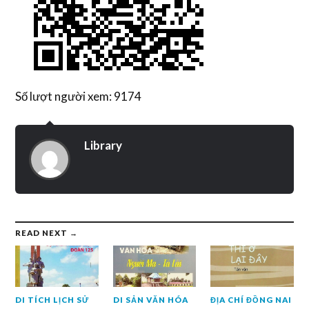
Số lượt người xem: 9174
Library
READ NEXT →
DI TÍCH LỊCH SỬ
DI SẢN VĂN HÓA
ĐỊA CHÍ ĐỒNG NAI