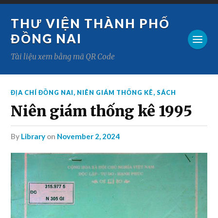
THƯ VIỆN THÀNH PHỐ
ĐỒNG NAI
Tài liệu xem bằng mã QR Code
ĐỊA CHÍ ĐỒNG NAI
,
NIÊN GIÁM THỐNG KÊ
,
SÁCH
Niên giám thống kê 1995
by
Library
on
November 2, 2024