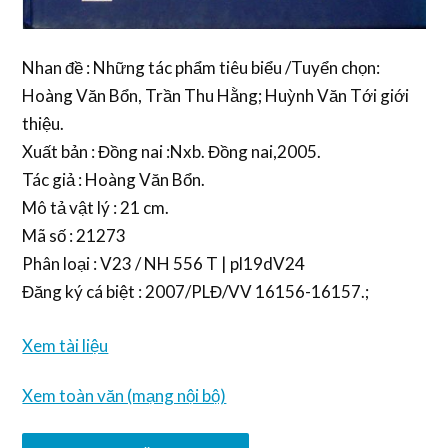
Nhan đề : Những tác phẩm tiêu biểu /Tuyển chọn:
Hoàng Văn Bổn, Trần Thu Hằng; Huỳnh Văn Tới giới
thiệu.
Xuất bản : Đồng nai :Nxb. Đồng nai,2005.
Tác giả : Hoàng Văn Bổn.
Mô tả vật lý : 21 cm.
Mã số : 21273
Phân loại : V23 / NH 556 T | pl19dV24
Đăng ký cá biệt : 2007/PLĐ/VV 16156-16157.;
Xem tài liệu
Xem toàn văn (mạng nội bộ)