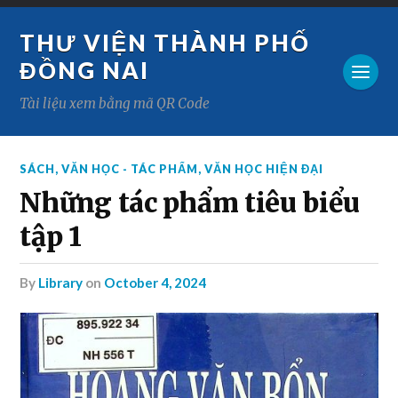
THƯ VIỆN THÀNH PHỐ
ĐỒNG NAI
Tài liệu xem bằng mã QR Code
SÁCH
,
VĂN HỌC - TÁC PHẨM
,
VĂN HỌC HIỆN ĐẠI
Những tác phẩm tiêu biểu
tập 1
by
Library
on
October 4, 2024