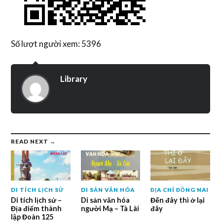
Số lượt người xem: 5396
Library
READ NEXT →
DI TÍCH LỊCH SỬ
DI SẢN VĂN HÓA
ĐỊA CHÍ ĐỒNG NAI
Di tích lịch sử –
Di sản văn hóa
Đến đây thì ở lại
Địa điểm thành
người Mạ – Tà Lài
đây
lập Đoàn 125