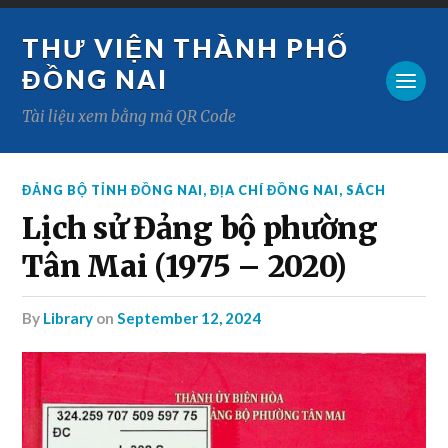
THƯ VIỆN THÀNH PHỐ
ĐỒNG NAI
Tài liệu xem bằng mã QR Code
ĐẢNG BỘ TỈNH ĐỒNG NAI
,
ĐỊA CHÍ ĐỒNG NAI
,
SÁCH
Lịch sử Đảng bộ phường
Tân Mai (1975 – 2020)
by
Library
on
September 12, 2024