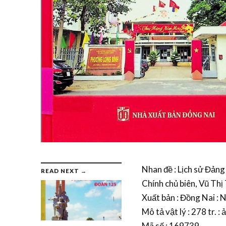
Nhan đề : Lịch sử Đản
READ NEXT →
Chính chủ biên, Vũ Th
Xuất bản : Đồng Nai : 
Mô tả vật lý : 278 tr. : 
Mã số : 169739