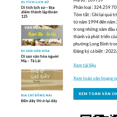
DI TÍCH LỊCH SỬ
Phân loại : 324.259 707
Di tích lịch sử – Địa
điểm thành lập Đoàn
Tóm tắt : Ghi lại quá tr
125
từ năm 1994 đến năm 20
trong những năm đầu x
thành và phát triển c
phường Long Bình trong 
Đăng ký cá biệt : 20
DI SẢN VĂN HÓA
Di sản văn hóa người
Mạ – Tà Lài
Xem tài liệu
Xem toàn văn (mạng nộ
XEM TOÀN VĂN O
ĐỊA CHÍ ĐỒNG NAI
Đến đây thì ở lại đây