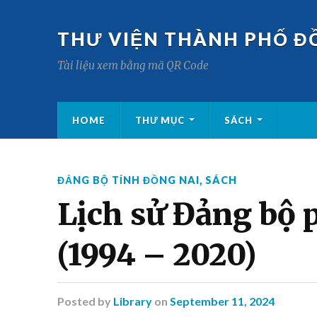
THƯ VIỆN THÀNH PHỐ Đ
Tài liệu xem bằng mã QR Code
HOME
THƯ MỤC
SÁCH
ĐẢNG BỘ TỈNH ĐỒNG NAI
,
SÁCH
Lịch sử Đảng bộ
(1994 – 2020)
Posted
by
Library
on
September 11, 2024