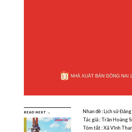
Nhan đề : Lịch sử Đản
READ NEXT →
Tác giả : Trần Hoàng 
Tóm tắt : Xã Vĩnh Than