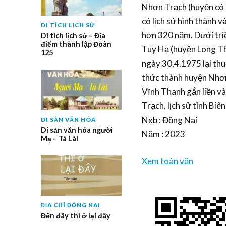
Nhơn Trạch (huyện có m
có lịch sử hình thành v
DI TÍCH LỊCH SỬ
hơn 320 năm. Dưới tri
Di tích lịch sử – Địa
điểm thành lập Đoàn
Tuy Hạ (huyện Long Th
125
ngày 30.4.1975 lại th
thức thành huyện Nhơn 
Vĩnh Thanh gắn liền và
Trạch, lịch sử tỉnh Bi
Nxb : Đồng Nai
DI SẢN VĂN HÓA
Di sản văn hóa người
Năm : 2023
Mạ – Tà Lài
Xem toàn văn
ĐỊA CHÍ ĐỒNG NAI
Đến đây thì ở lại đây