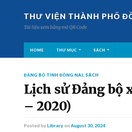
THƯ VIỆN THÀNH PHỐ Đ
Tài liệu xem bằng mã QR Code
HOME
THƯ MỤC
SÁCH
ĐẢNG BỘ TỈNH ĐỒNG NAI
,
SÁCH
Lịch sử Đảng bộ 
– 2020)
Posted
by
Library
on
August 30, 2024