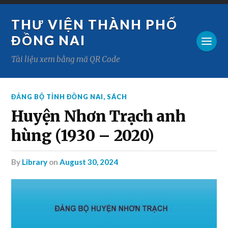
THƯ VIỆN THÀNH PHỐ
ĐỒNG NAI
Tài liệu xem bằng mã QR Code
ĐẢNG BỘ TỈNH ĐỒNG NAI
,
SÁCH
Huyện Nhơn Trạch anh
hùng (1930 – 2020)
by
Library
on
August 30, 2024