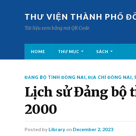
THƯ VIỆN THÀNH PHỐ Đ
Tài liệu xem bằng mã QR Code
HOME
THƯ MỤC
SÁCH
ĐẢNG BỘ TỈNH ĐỒNG NAI
,
ĐỊA CHÍ ĐỒNG NAI
,
Lịch sử Đảng bộ 
2000
Posted
by
Library
on
December 2, 2023