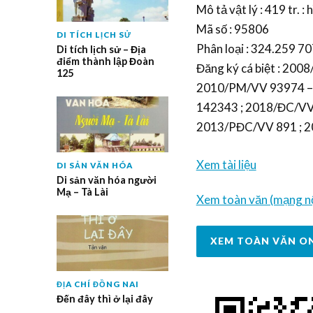
Mô tả vật lý : 419 tr. : h
Mã số : 95806
DI TÍCH LỊCH SỬ
Phân loại : 324.259 707
Di tích lịch sử – Địa
điểm thành lập Đoàn
Đăng ký cá biệt : 20
125
2010/PM/VV 93974 – 
142343 ; 2018/ĐC/VV
2013/PĐC/VV 891 ; 
Xem tài liệu
DI SẢN VĂN HÓA
Di sản văn hóa người
Mạ – Tà Lài
Xem toàn văn (mạng nộ
XEM TOÀN VĂN O
ĐỊA CHÍ ĐỒNG NAI
Đến đây thì ở lại đây