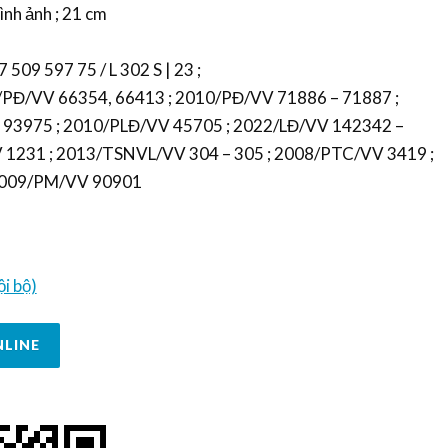
ình ảnh ; 21 cm
 509 597 75 / L 302 S | 23 ;
08/PĐ/VV 66354, 66413 ; 2010/PĐ/VV 71886 – 71887 ;
93975 ; 2010/PLĐ/VV 45705 ; 2022/LĐ/VV 142342 –
 1231 ; 2013/TSNVL/VV 304 – 305 ; 2008/PTC/VV 3419 ;
2009/PM/VV 90901
i bộ)
NLINE