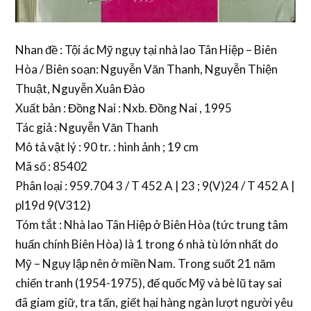
Nhan đề : Tội ác Mỹ ngụy tại nhà lao Tân Hiệp – Biên
Hòa / Biên soạn: Nguyễn Văn Thanh, Nguyễn Thiện
Thuật, Nguyễn Xuân Đào
Xuất bản : Đồng Nai : Nxb. Đồng Nai , 1995
Tác giả : Nguyễn Văn Thanh
Mô tả vật lý : 90 tr. : hình ảnh ; 19 cm
Mã số : 85402
Phân loại : 959.704 3 / T 452 A | 23 ; 9(V)24 / T 452 A |
pl19d 9(V312)
Tóm tắt : Nhà lao Tân Hiệp ở Biên Hòa (tức trung tâm
huấn chính Biên Hòa) là 1 trong 6 nhà tù lớn nhất do
Mỹ – Ngụy lập nên ở miền Nam. Trong suốt 21 năm
chiến tranh (1954-1975), đế quốc Mỹ và bè lũ tay sai
đã giam giữ, tra tấn, giết hại hàng ngàn lượt người yêu