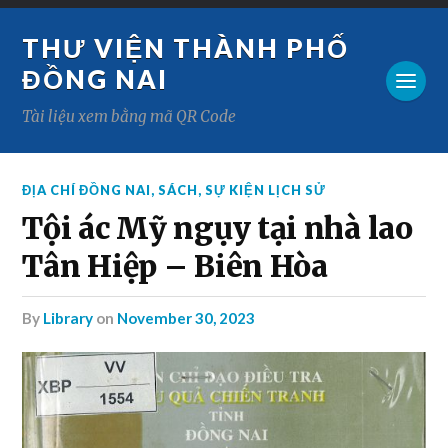
THƯ VIỆN THÀNH PHỐ
ĐỒNG NAI
Tài liệu xem bằng mã QR Code
ĐỊA CHÍ ĐỒNG NAI
,
SÁCH
,
SỰ KIỆN LỊCH SỬ
Tội ác Mỹ ngụy tại nhà lao
Tân Hiệp – Biên Hòa
by
Library
on
November 30, 2023