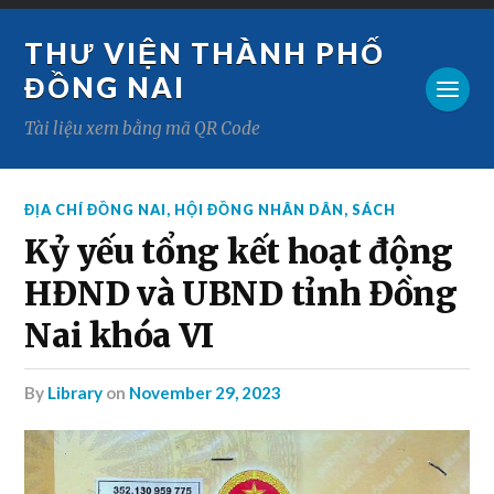
THƯ VIỆN THÀNH PHỐ
ĐỒNG NAI
Tài liệu xem bằng mã QR Code
ĐỊA CHÍ ĐỒNG NAI
,
HỘI ĐỒNG NHÂN DÂN
,
SÁCH
Kỷ yếu tổng kết hoạt động
HĐND và UBND tỉnh Đồng
Nai khóa VI
by
Library
on
November 29, 2023