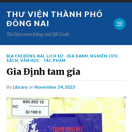
THƯ VIỆN THÀNH PHỐ
ĐỒNG NAI
Tài liệu xem bằng mã QR Code
ĐỊA CHÍ ĐỒNG NAI
,
LỊCH SỬ - ĐỊA DANH
,
NGHIÊN CỨU
,
SÁCH
,
VĂN HỌC - TÁC PHẨM
Gia Định tam gia
by
Library
on
November 24, 2023