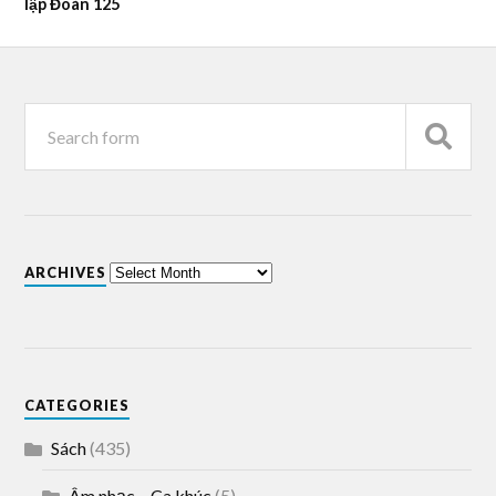
lập Đoàn 125
ARCHIVES
CATEGORIES
Sách
(435)
Âm nhạc – Ca khúc
(5)