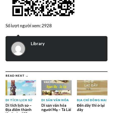
Số lượt người xem: 2928
Library
READ NEXT →
DI TÍCH LỊCH SỬ
DI SẢN VĂN HÓA
ĐỊA CHÍ ĐỒNG NAI
Di tích lịch sử –
Di sản văn hóa
Đến đây thì ở lại
Địa điểm thành
người Mạ – Tà Lài
đây