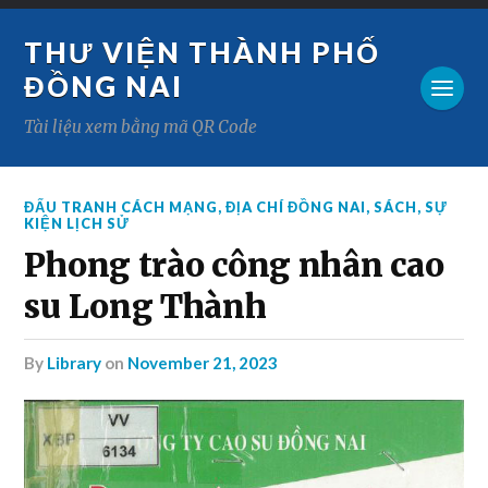
THƯ VIỆN THÀNH PHỐ
ĐỒNG NAI
Tài liệu xem bằng mã QR Code
ĐẤU TRANH CÁCH MẠNG
,
ĐỊA CHÍ ĐỒNG NAI
,
SÁCH
,
SỰ
KIỆN LỊCH SỬ
Phong trào công nhân cao
su Long Thành
by
Library
on
November 21, 2023