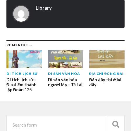
Library
READ NEXT →
DI TÍCH LỊCH SỬ
DI SẢN VĂN HÓA
ĐỊA CHÍ ĐỒNG NAI
Di tích lịch sử –
Di sản văn hóa
Đến đây thì ở lại
Địa điểm thành
người Mạ – Tà Lài
đây
lập Đoàn 125