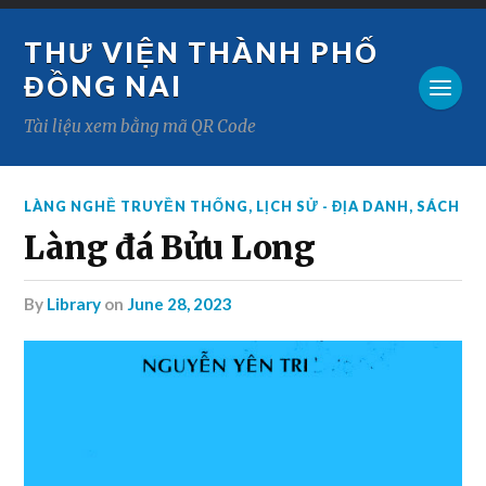
THƯ VIỆN THÀNH PHỐ
ĐỒNG NAI
Tài liệu xem bằng mã QR Code
LÀNG NGHỀ TRUYỀN THỐNG
,
LỊCH SỬ - ĐỊA DANH
,
SÁCH
Làng đá Bửu Long
by
Library
on
June 28, 2023