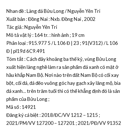
Nhan đề : Làng đá Bửu Long / Nguyễn Yên Tri
Xuất bản : Đồng Nai : Nxb. Đồng Nai , 2002
Tác giả : Nguyễn Yên Tri
Mô tả vật lý : 164 tr. : hình ảnh ; 19 cm
Phân loại : 915.977 5 / L 106 Đ | 23 ; 91(V312) / L 106
Đ | pl19d 6C9.491
Tóm tắt : Cách đây khoảng ba thế kỷ, vùng Bửu Long
xuất hiện làng nghề làm ra sản phẩm đá xanh có mặt ở
hầu khắp Nam Bộ. Nơi nào trên đất Nam Bộ có cối xay
bột, cối đá, đá đẽo vuông góc hay gạch xây lăng mộ, bia
đá xanh… trên trăm tuổi thì có thể khẳng định đó là sản
phẩm của Bửu Long ;
Mã số : 14921
Đăng ký cá biệt : 2018/ĐC/VV 1212 – 1215 ;
2021/PM/VV 127200 – 127201 ; 2021/PĐ/VV 91352