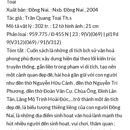
Toại
Xuất bản : Đồng Nai. : Nxb. Đồng Nai , 2004
Tác giả : Trần Quang Toại Th.s
Mô tả vật lý : 302 tr. : 12 tờ hình ảnh ; 21 cm
Phân loại : 959.775 / Đ 455 N | 23 ; 9(V)(069) | pl19d
9(V312)(069) / 91(V312)
Tóm tắt : Cuốn sách là những di tích lịch sử văn hoá
phong phú được xây dựng hiện đại theo lối kiến trúc
truyền thống, gắn liền trong phạm vi di tích, tạo nên
một cảnh quan đẹp đẽ, hài hoà gần gũi với con người
như đền thờ Nguyễn Hữu Cảnh , đền thờ Nguyễn Tri
Phương, đền thờ Đoàn Văn Cự. Chùa Ông, Đình Lân
Tân, Lăng Mộ Trịnh Hoài Đức,…trở thành một ấn tích
đẹp đẽ, là biểu tượng thiêng liêng của con người Đồng
Nai, là những địa điểm sinh hoạt văn hoá lành mạnh thu
hút nhiều người đến sinh hoạt, vui chơi, thăm quan ;