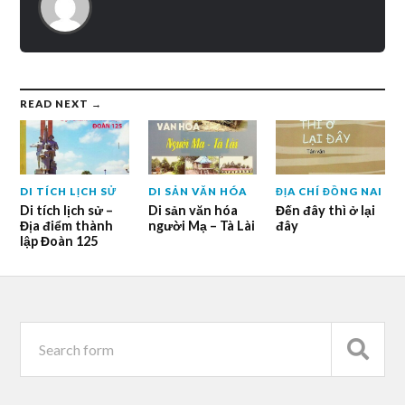
READ NEXT →
DI TÍCH LỊCH SỬ
DI SẢN VĂN HÓA
ĐỊA CHÍ ĐỒNG NAI
Di tích lịch sử –
Di sản văn hóa
Đến đây thì ở lại
Địa điểm thành
người Mạ – Tà Lài
đây
lập Đoàn 125