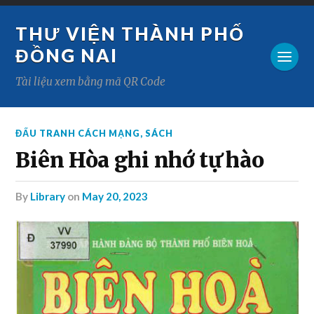
THƯ VIỆN THÀNH PHỐ
ĐỒNG NAI
Tài liệu xem bằng mã QR Code
ĐẤU TRANH CÁCH MẠNG
,
SÁCH
Biên Hòa ghi nhớ tự hào
by
Library
on
May 20, 2023