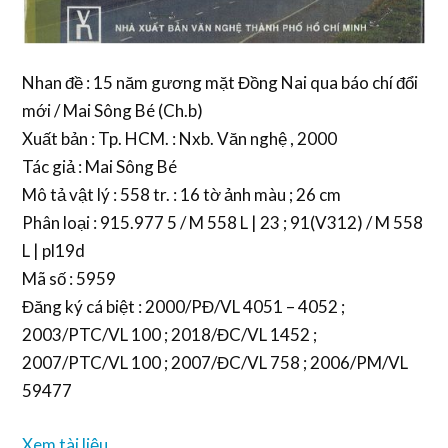
Nhan đề : 15 năm gương mặt Đồng Nai qua báo chí đổi
mới / Mai Sông Bé (Ch.b)
Xuất bản : Tp. HCM. : Nxb. Văn nghệ , 2000
Tác giả : Mai Sông Bé
Mô tả vật lý : 558 tr. : 16 tờ ảnh màu ; 26 cm
Phân loại : 915.977 5 / M 558 L | 23 ; 91(V312) / M 558
L | pl19d
Mã số : 5959
Đăng ký cá biệt : 2000/PĐ/VL 4051 – 4052 ;
2003/PTC/VL 100 ; 2018/ĐC/VL 1452 ;
2007/PTC/VL 100 ; 2007/ĐC/VL 758 ; 2006/PM/VL
59477
Xem tài liệu