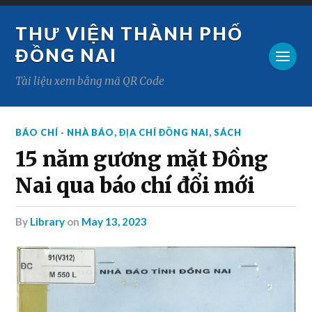
THƯ VIỆN THÀNH PHỐ
ĐỒNG NAI
Tài liệu xem bằng mã QR Code
BÁO CHÍ - NHÀ BÁO
,
ĐỊA CHÍ ĐỒNG NAI
,
SÁCH
15 năm gương mặt Đồng
Nai qua báo chí đổi mới
by
Library
on
May 13, 2023