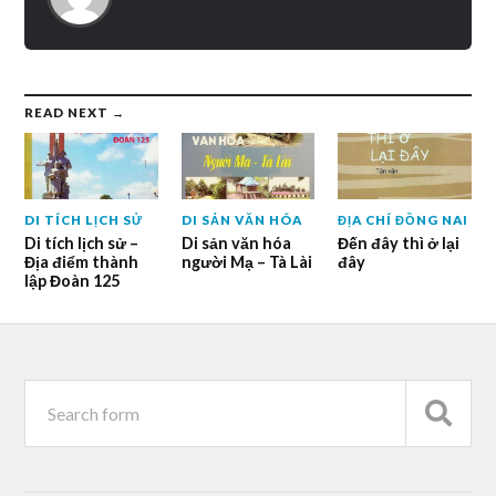
READ NEXT →
DI TÍCH LỊCH SỬ
DI SẢN VĂN HÓA
ĐỊA CHÍ ĐỒNG NAI
Di tích lịch sử –
Di sản văn hóa
Đến đây thì ở lại
Địa điểm thành
người Mạ – Tà Lài
đây
lập Đoàn 125