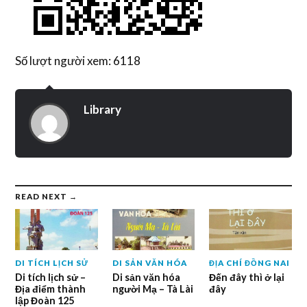
Số lượt người xem: 6118
Library
READ NEXT →
DI TÍCH LỊCH SỬ
DI SẢN VĂN HÓA
ĐỊA CHÍ ĐỒNG NAI
Di tích lịch sử –
Di sản văn hóa
Đến đây thì ở lại
Địa điểm thành
người Mạ – Tà Lài
đây
lập Đoàn 125