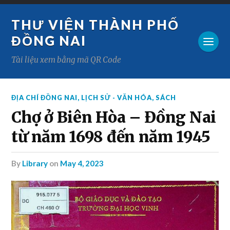
THƯ VIỆN THÀNH PHỐ
ĐỒNG NAI
Tài liệu xem bằng mã QR Code
ĐỊA CHÍ ĐỒNG NAI
,
LỊCH SỬ - VĂN HÓA
,
SÁCH
Chợ ở Biên Hòa – Đồng Nai
từ năm 1698 đến năm 1945
by
Library
on
May 4, 2023